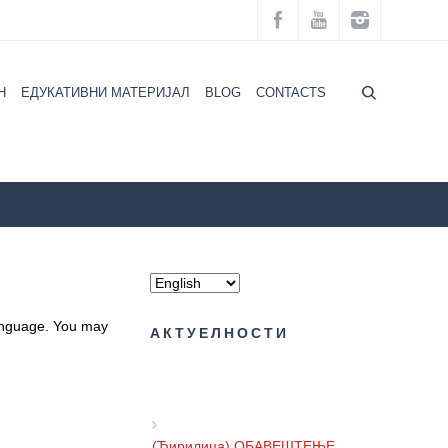
H
ЕДУКАТИВНИ МАТЕРИЈАЛ
BLOG
CONTACTS
Ћирилица) МЕЂУНАРОДНИ ДАН СТУДЕНАТА 17. НОВЕМБАР
language. You may
АКТУЕЛНОСТИ
(Ћирилица) ОБАВЕШТЕЊЕ