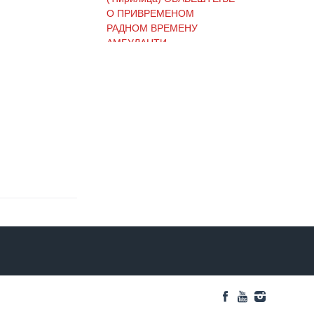
О ПРИВРЕМЕНОМ
РАДНОМ ВРЕМЕНУ
АМБУЛАНТИ
(Ћирилица) ОБАВЕШТЕЊЕ
И ИЗВИЊЕЊЕ ЗБОГ
ПРЕКИДА ТЕЛЕФОНСКИХ
ЛИНИЈА
(Ћирилица) ОБАВЕШТЕЊЕ
о радном времену Завода
током празника
(Ћирилица) ОБАВЕШТЕЊЕ
о радном времену током
празника