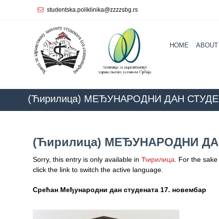
studentska.poliklinika@zzzzsbg.rs
Home
HOME
ABOUT
About
us
Internal
organization
(Ћирилица) МЕЂУНАРОДНИ ДАН СТУДЕ
General
Practice
(Ћирилица) МЕЂУНАРОДНИ ДА
Department
for
Sorry, this entry is only available in
Ћирилица
. For the sake
Women’s
click the link to switch the active language.
Health
Service
Срећан Међународни дан студената 17. новембар
Dental
Care