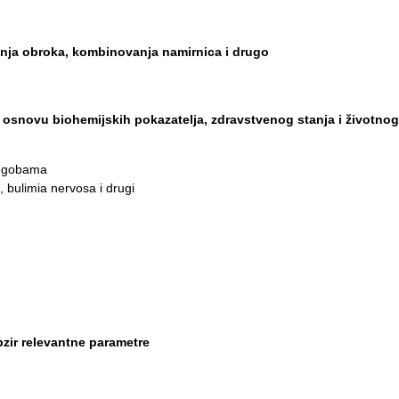
anja obroka, kombinovanja namirnica i drugo
 osnovu biohemijskih pokazatelјa, zdravstvenog stanja i životnog 
tegobama
 bulimia nervosa i drugi
bzir relevantne parametre