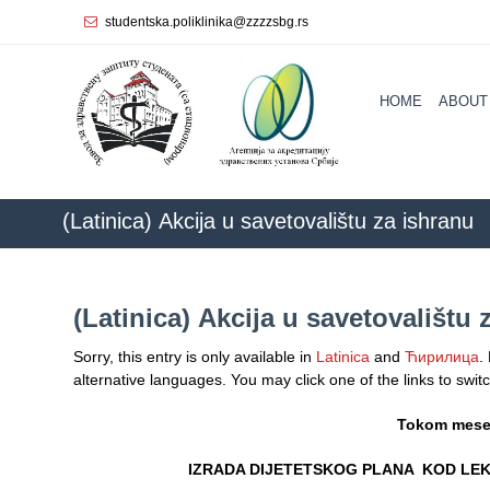
studentska.poliklinika@zzzzsbg.rs
Home
HOME
ABOUT
About
us
Internal
organization
(Latinica) Аkcija u savetovalištu za ishranu
General
Practice
(Latinica) Аkcija u savetovalištu 
Department
for
Sorry, this entry is only available in
Latinica
and
Ћирилица
.
Women’s
alternative languages. You may click one of the links to swit
Health
Service
Tokom mes
Dental
IZRADA DIJETETSKOG PLANA KOD LEKARA s
Care