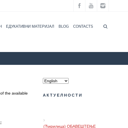
H
ЕДУКАТИВНИ МАТЕРИЈАЛ
BLOG
CONTACTS
Beograd
NEWS
(Latinica) Аkcija u savetovalištu za ishranu
of the available
АКТУЕЛНОСТИ
:
(Ћирилица) ОБАВЕШТЕЊЕ