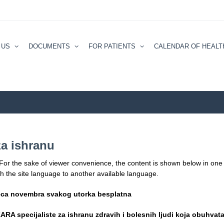
 US
DOCUMENTS
FOR PATIENTS
CALENDAR ОF HEALT
ZZZZS 
za ishranu
 For the sake of viewer convenience, the content is shown below in one 
ch the site language to another available language.
eca
novembra s
vakog utorka b
esplatna
pecijaliste za ishranu zdravih i bolesnih lјudi koja obuhvata