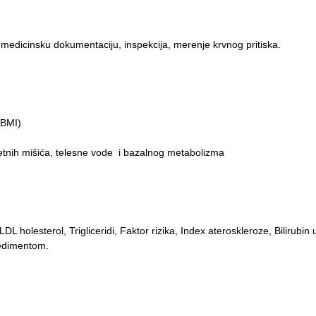
d u medicinsku dokumentaciju, inspekcija, merenje krvnog pritiska.
 BMI)
etnih mišića, telesne vode i bazalnog metabolizma
L holesterol, Trigliceridi, Faktor rizika, Index ateroskleroze, Bilirubin 
sedimentom.