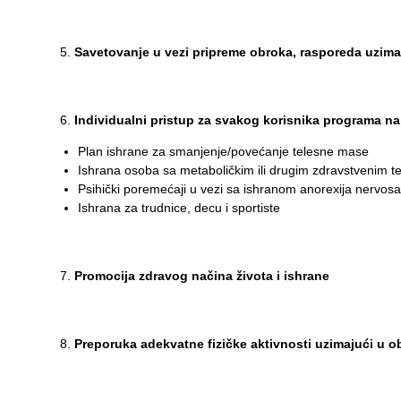
Informatics
in Health
system
Savetovanje u vezi pripreme obroka, rasporeda uzim
Department
for Legal,
Individualni pristup za svakog korisnika programa na
Accounting,
Technical
Plan ishrane za smanjenje/povećanje telesne mase
and other
Ishrana osoba sa metaboličkim ili drugim zdravstvenim 
similar
Psihički poremećaji u vezi sa ishranom anorexija nervosa,
activities
Ishrana za trudnice, decu i sportiste
Informer
Финансије
Promocija zdravog načina života i ishrane
/ јавне
набавке
Preporuka adekvatne fizičke aktivnosti uzimajući u o
The
quality
of