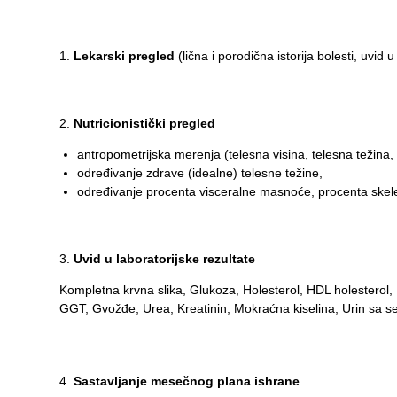
Department
for
Lekarski pregled
(lična i porodična istorija bolesti, uvi
Specialist
consultation
Nutricionistički pregled
Department
for
antropometrijska merenja (telesna visina, telesna težina,
Healthcare
određivanje zdrave (idealne) telesne težine,
promotion
određivanje procenta visceralne masnoće, procenta skel
and
prevention
Department
Uvid u laboratorijske rezultate
for Medical
Kompletna krvna slika, Glukoza, Holesterol, HDL holesterol, LD
diagnostics
GGT, Gvožđe, Urea, Kreatinin, Mokraćna kiselina, Urin sa 
Stacionar
Department
Sastavlјanje mesečnog plana ishrane
of