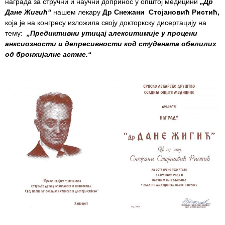
награда за стручни и научни допринос у општој медицини
„Др
Дане Жигић“
нашем лекару
Др Снежани Стојановић Ристић,
Служба
која је на конгресу изложила своју докторкску дисертацију на
стоматолошке
тему:
„Предиктивни утицај алекситимије у процени
здравствене
анксиозности и депресивности код студената обелилих
заштите
од бронхијалне астме.“
Служба за
специјалистичко
консултативну
делатност
Служба за
унапређење
и очување
здравља
Служба за
медицинску
дијагностику
Стационар