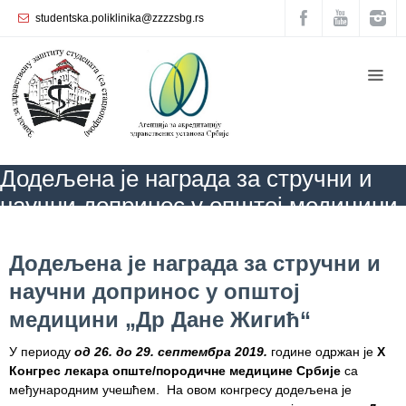
studentska.poliklinika@zzzzsbg.rs
Почетна
O
нама
Унутрашња
Додељена је награда за стручни и
организација
научни допринос у општој медицини
Руководство
„Др Дане Жигић“
Завода
ZZZZS Beograd
БЛОГ
АКТУЕЛНОСТИ
Додељена је награда за
стручни и научни допринос у општој медицини „Др Дане Жигић“
Додељена је награда за стручни и
Служба
научни допринос у општој
опште
медицине
медицини „Др Дане Жигић“
Служба за
У периоду
од 26. до 29. септембра 2019.
године одржан је
X
здравствену
Конгрес лекара опште/породичне медицине Србије
са
заштиту
међународним учешћем. На овом конгресу додељена је
жена