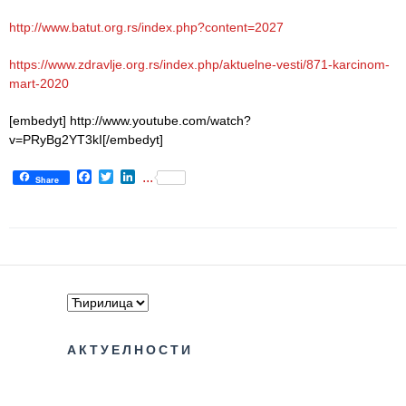
http://www.batut.org.rs/index.php?content=2027
РАСПОРЕД
РАДА
https://www.zdravlje.org.rs/index.php/aktuelne-vesti/871-karcinom-
ЛЕКАРА
mart-2020
ЗАКАЗИВАЊЕ
[embedyt] http://www.youtube.com/watch?
ПРЕГЛЕДА
v=PRyBg2YT3kI[/embedyt]
КВАЛИТЕТ
Facebook
Twitter
LinkedIn
...
Share
РАДА
Показатељи
квалитета
Задовољство
запослених
Задовољство
АКТУЕЛНОСТИ
корисника
Акредитација