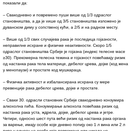
показали да:
Служба
социјалне
– Свакодневно и повремено пуши више од 1/3 одраслог
медицине са
становништва, а да je vише од 3/5 становништва изложено је
информатиком
дуванском диму у сопственој кући, а 2/5 и на радном месту.
– Више од 1/3 свих случајева рака је последица гојазности,
Служба за
неправилне исхране и физичке неактивности. Скоро 1/5
правне,
одраслог становништва Србије је гојазна (индекс телесне масе
економско-
≥30). Прекомерна телесна тежина и гојазност повећавају ризик
финансијске,
од настанка рака тела материце, дебелог црева, дојке (код жена
техничке и
у менопаузи) и простате код мушкараца.
друге сличне
послове
– Физичка активност и избалансирана исхрана су мере
превенције рака дебелог црева, дојке и простате.
Информатор
– Сваки 30. одрасли становник Србије свакодневно конзумира
Финансије
алкохолна пића. Конзумирање алкохола повећава ризик од
/ јавне
настанка рака уста, ждрела, дојке, дебелог црева и јетре.
набавке
Четири, односно шест пута већи ризик од настанка рака органа
за варење, имају особе које дневно попију око 1 л вина или 2 л
Квалитет
пива у односу на особе које повремено или никада не