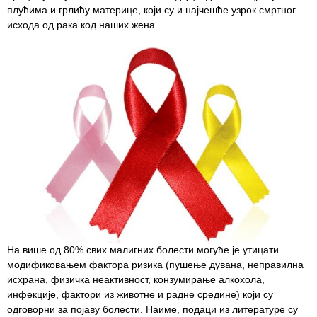
плућима и грлићу материце, који су и најчешће узрок смртног
исхода од рака код наших жена.
Служба
стоматолошке
здравствене
заштите
Служба за
специјалистичко
консултативну
делатност
Служба за
унапређење
и очување
здравља
Служба за
На више од 80% свих малигних болести могуће је утицати
медицинску
модификовањем фактора ризика (пушење дувана, неправилна
дијагностику
исхрана, физичка неактивност, конзумирање алкохола,
инфекције, фактори из животне и радне средине) који су
Стационар
одговорни за појаву болести. Наиме, подаци из литературе су