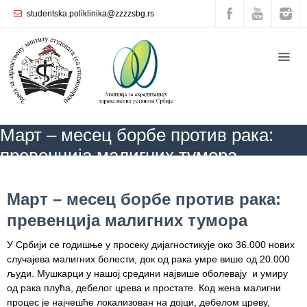
studentska.poliklinika@zzzzsbg.rs
Почетна
O
нама
Унутрашња
Март – месец борбе против рака:
организација
превенција малигних тумора
Руководство
Завода
ZZZZS Beograd
БЛОГ
КАЛЕНДАР ЗДРАВЉА
АКТУЕЛНОСТИ
Март – месец борбе против рака: превенција
Март – месец борбе против рака:
малигних тумора
Служба
превенција малигних тумора
опште
медицине
У Србији се годишње у просеку дијагностикује око 36.000 нових
случајева малигних болести, док од рака умре више од 20.000
Служба за
људи. Мушкарци у нашој средини највише оболевају и умиру
здравствену
од рака плућа, дебелог црева и простате. Код жена малигни
заштиту
процес је најчешће локализован на дојци, дебелом цреву,
жена