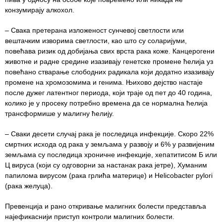
здравствене
конзумирају алкохол.
заштите
– Свака претерана изложеност сунчевој светлости или
Документа
вештачким изворима светлости, као што су соларијуми,
повећава ризик од добијања свих врста рака коже. Канцерогени
ДОКУМЕНТА
животне и радне средине изазивају генетске промене ћелија уз
ЗА
повећано стварање слободних радикала који додатно изазивају
ЗАПОСЛЕНЕ
промене на хромозомима и генима. Њихово дејство настаје
после дужег латентног периода, који траје од пет до 40 година,
ОГЛАСИ И
колико је у просеку потребно времена да се нормална ћелија
КОНКУРСИ
трансформише у малигну ћелију.
Огласи и
– Сваки десети случај рака је последица инфекције. Скоро 22%
Конкурси
смртних исхода од рака у земљама у развоју и 6% у развијеним
– 2024
земљама су последица хроничне инфекције, хепатитисом Б или
Ц вируса (који су одговорни за настанак рака јетре), Хуманим
Огласи и
папилома вирусом (рака грлића материце) и Helicobacter pylori
Конкурси
(рака желуца).
– Архива
Превенција и рано откривање малигних болести представља
ЗА
најефикаснији приступ контроли малигних болести.
ПАЦИЈЕНТЕ